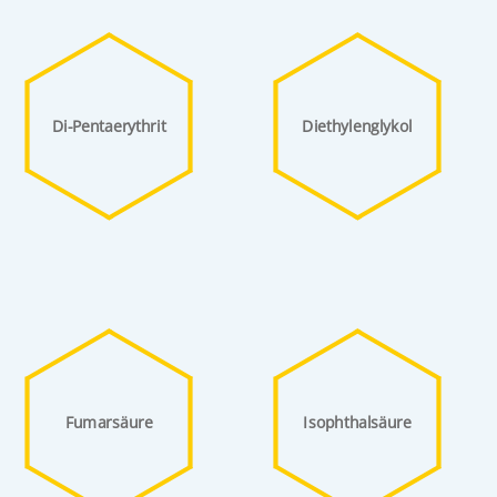
Di-Pentaerythrit
Diethylenglykol
Fumarsäure
Isophthalsäure