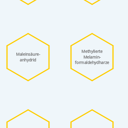
Methylierte
Maleinsäure­
Melamin­
anhydrid
formaldehyd­harze