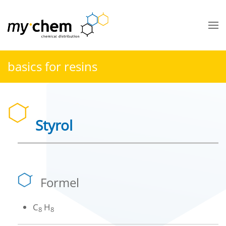
Zum Hauptinhalt springen
basics for resins
Styrol
Formel
C
H
8
8