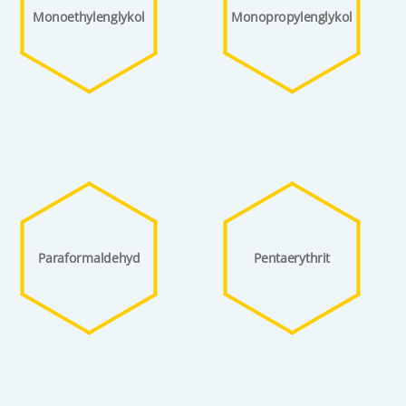
Monoethylenglykol
Monopropylenglykol
Paraformaldehyd
Pentaerythrit