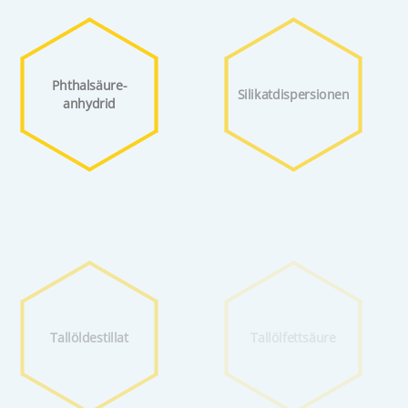
Phthalsäure­
Silikat­dispersionen
anhydrid
Tallöldestillat
Tallölfettsäure