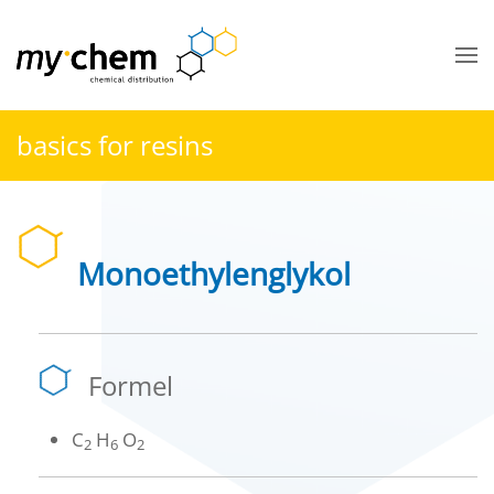
Zum Hauptinhalt springen
basics for resins
Monoethylenglykol
Formel
C
H
O
2
6
2