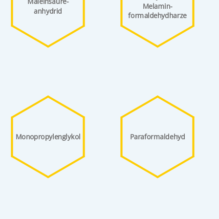
Maleinsäure­
Melamin­
anhydrid
formaldehyd­harze
Monopropylenglykol
Paraformaldehyd