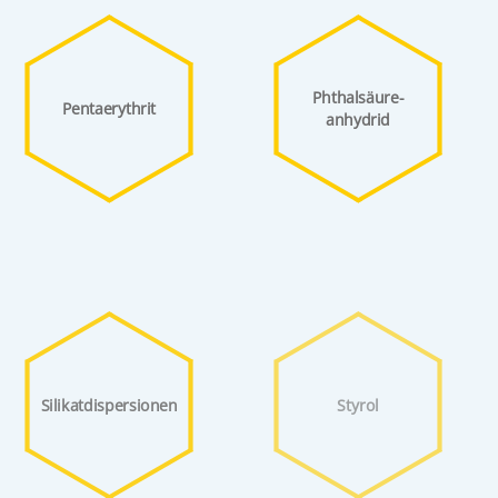
Phthalsäure­
Pentaerythrit
anhydrid
Silikat­dispersionen
Styrol